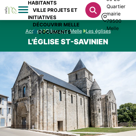
HABITANTS
Quartier
VILLE PROJETS ET
mairie
INITIATIVES
79500
DÉCOUVRIR MELLE
Melle
Accueil
Découvrir Melle
Les églises
DOCUMENTS
L'ÉGLISE ST-SAVINIEN